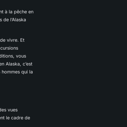
nt à la pêche en
s de l’Alaska
 de vivre. Et
xcursions
itions, vous
en Alaska, c’est
es hommes qui la
 des vues
ent le cadre de