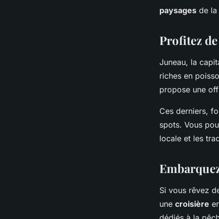
paysages
de la
Profitez de
Juneau, la capit
riches en poisso
propose une off
Ces derniers, f
spots. Vous pou
locale et les tra
Embarquez 
Si vous rêvez d
une
croisière
en
dédiés à la pêch