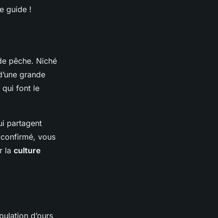
e guide !
de pêche. Niché
 d’une grande
qui font le
i partagent
 confirmé, vous
r la
culture
pulation d’ours