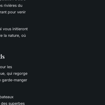
s rivières du
ant pour venir
 vous initieront
e la nature, où
ds
our les
que, qui regorge
le garde-manger
 bateaux
r des superbes