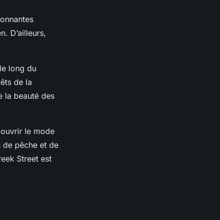
ronnantes
n. D’ailleurs,
le long du
êts de la
e la beauté des
couvrir le mode
s de pêche et de
reek Street est