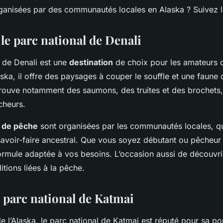
s en Alaska ?
organisées par des communautés locales en Alaska ? Suivez l
le parc national de Denali
l de Denali est une
destination
de choix pour les amateurs 
ska, il offre des paysages à couper le souffle et une faune
trouve notamment des saumons, des truites et des brochets, 
cheurs.
 de pêche
sont organisées par les communautés locales, qu
savoir-faire ancestral. Que vous soyez débutant ou pêcheur
ormule adaptée à vos besoins. L’occasion aussi de découvri
ditions liées à la pêche.
e parc national de Katmai
e l’Alaska, le parc national de Katmai est réputé pour sa po