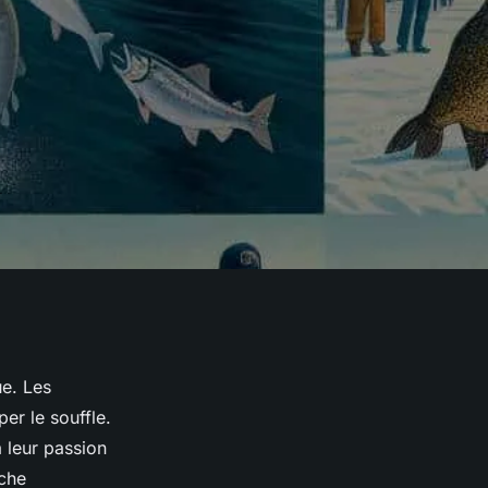
ue. Les
per le souffle.
à leur passion
êche