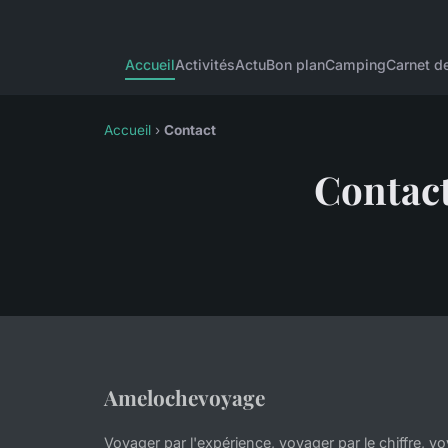
Accueil
Activités
Actu
Bon plan
Camping
Carnet d
Accueil
›
Contact
Contac
Amelochevoyage
Voyager par l'expérience, voyager par le chiffre, v